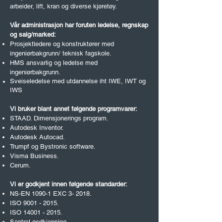
arbeider, lift, kran og diverse kjøretøy.
Vår administrasjon har foruten ledelse, regnskap
og salg/marked:
Prosjektledere og konstruktører
med
ingeniørbakgrunn/ teknisk fagskole.
HMS ansvarlig og ledelse med
ingeniørbakgrunn.
Sveiseledelse med utdannelse iht IWE, IWT og
IWS
Vi bruker blant annet følgende programvarer:
STAAD. Dimensjonerings program.
Autodesk Inventor.
Autodesk Autocad.
Trumpf og Bystronic software.
Visma Business.
Cerum.
Vi er godkjent innen følgende standarder:
NS-EN 1090-1 EXC 3- 2018.
ISO
9001 - 2015
.
ISO
14001 - 2015
.
Sentral godkjenning.