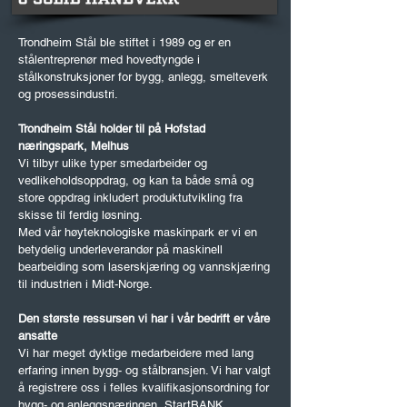
Trondheim Stål ble stiftet i 1989 og er en
stålentreprenør med hovedtyngde i
stålkonstruksjoner for bygg, anlegg, smelteverk
og prosessindustri.
Trondheim Stål holder til på Hofstad
næringspark, Melhus
Vi tilbyr ulike typer smedarbeider og
vedlikeholdsoppdrag, og kan ta både små og
store oppdrag inkludert produktutvikling fra
skisse til ferdig løsning.
Med vår høyteknologiske maskinpark er vi en
betydelig underleverandør på maskinell
bearbeiding som laserskjæring og vannskjæring
til industrien i Midt-Norge.
Den største ressursen vi har i vår bedrift er våre
ansatte
Vi har meget dyktige medarbeidere med lang
erfaring innen bygg- og stålbransjen. Vi har valgt
å registrere oss i felles kvalifikasjonsordning for
bygg- og anleggsnæringen, StartBANK.