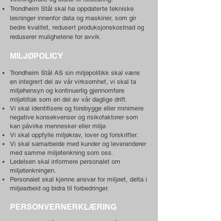
Trondheim Stål skal ha oppdaterte tekniske
løsninger innenfor data og maskiner, som gir
bedre kvalitet, redusert produksjonskostnad og
reduserer mulighetene for avvik.
MILJØPOLICY
Trondheim Stål AS sin miljøpolitikk skal være
en integrert del av vår virksomhet,
vi skal ta
miljøhensyn og kontinuerlig gjennomføre
miljøtiltak som en del av vår daglige drift.
Vi skal identifisere og forebygge eller minimere
negative konsekvenser og risikofaktorer som
kan påvirke mennesker eller miljø.
Vi skal oppfylle miljøkrav, lover og forskrifter.
Vi skal samarbeide med kunder og leverandører
med samme miljøtenkning som oss.
Ledelsen skal informere personalet om
miljøtenkningen.
Personalet skal kjenne ansvar for miljøet, delta i
miljøarbeid og bidra til forbedringer.
PERSONVERNERKLÆRING