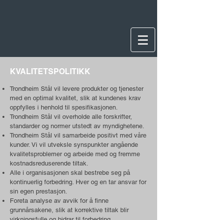
KVALITETSPOLITIKK
Trondheim Stål vil levere produkter og tjenester
med en o
ptimal kvalitet, slik at kundenes krav
oppfylles i henhold til spesifikasjonen.
Trondheim Stål vil overholde alle forskrifter,
standarder og normer utstedt av myndighetene.
Trondheim S
tål vil sa
marbeide positivt med våre
kunder. Vi vil utveksle synspunkter angående
kvalitetsproblemer og
arbeide med og fremme
kostnadsreduserende tiltak.
Alle i organisasjonen sk
al bestrebe seg på
kontinuerlig forbedring. Hver og en tar ansvar for
sin egen prestasjon.
Foreta analyse av avvik for å finne
grunnårsakene, slik at korrektive tiltak blir
virkningsfulle og bidrar til forbedring.