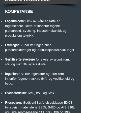
KOMPETANSE
Fagarbeidere:
80% av våre ansatte er
fagarbeidere. Dette er innenfor fagene
platearbeid, sveising, industrimekanikk og
produksjonsteknikk.
Lærlinger:
Vi har lærlinger innen
platearbeiderfaget og produksjonsteknikk faget.
Sertifiserte sveisere
for sveis av aluminium,
stål og rustfritt/ syrefast stål.
Ingeniører:
Vi har ingeniører og teknikere
innenfor fagene maskin, drift- og vedlikehold og
bygg.
SveiseIedelse:
IWE,
I
WT og
IWS
Prosedyrer:
Godkjent i utførelsesklasse EXC3
for sveis i materialene S355, S420 og AISI316L
og i sveiseprosessene 111, 135, 136 og 138.